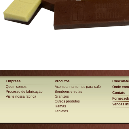
Empresa
Produtos
Chocolate
Quem somos
Acompanhamentos para café
Onde com
Processo de fabricação
Bombons e trufas
Contato
Visite nossa fábrica
Granizos
Forneced
Outros produtos
Vendas Ins
Ramas
Tabletes