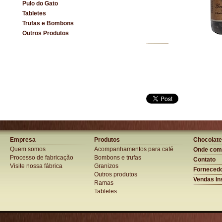
Pulo do Gato
Tabletes
Trufas e Bombons
Outros Produtos
Empresa
Produtos
Chocolate
Quem somos
Acompanhamentos para café
Onde com
Processo de fabricação
Bombons e trufas
Contato
Visite nossa fábrica
Granizos
Forneced
Outros produtos
Vendas Ins
Ramas
Tabletes